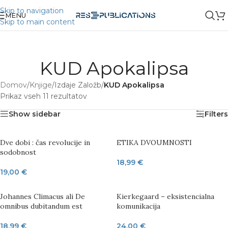
Skip to navigation
MENU
Skip to main content
KUD Apokalipsa
Domov
/
Knjige
/
Izdaje Založb
/
KUD Apokalipsa
Prikaz vseh 11 rezultatov
Show sidebar
Filters
Dve dobi : čas revolucije in
ETIKA DVOUMNOSTI
sodobnost
18,99
€
19,00
€
Johannes Climacus ali De
Kierkegaard – eksistencialna
omnibus dubitandum est
komunikacija
18,99
€
24,00
€