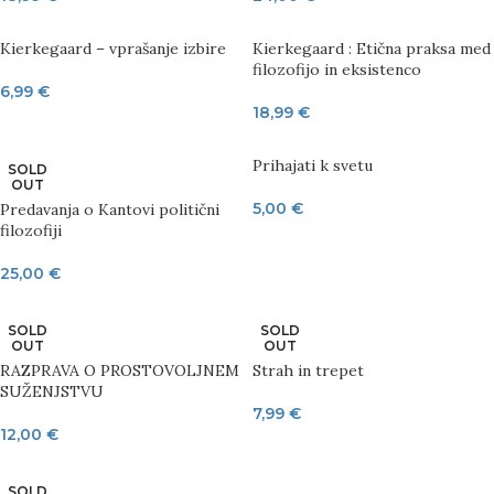
Kierkegaard – vprašanje izbire
Kierkegaard : Etična praksa med
filozofijo in eksistenco
6,99
€
18,99
€
Prihajati k svetu
SOLD
OUT
5,00
€
Predavanja o Kantovi politični
filozofiji
25,00
€
SOLD
SOLD
OUT
OUT
RAZPRAVA O PROSTOVOLJNEM
Strah in trepet
SUŽENJSTVU
7,99
€
12,00
€
SOLD