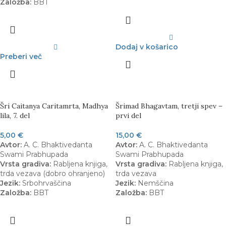
Založba:
BBT
Dodaj v košarico
Preberi več
Šri Caitanya Caritamrta, Madhya
Šrimad Bhagavtam, tretji spev –
lila, 7. del
prvi del
5,00
€
15,00
€
Avtor:
A. C. Bhaktivedanta
Avtor:
A. C. Bhaktivedanta
Swami Prabhupada
Swami Prabhupada
Vrsta gradiva:
Rabljena knjiga,
Vrsta gradiva:
Rabljena knjiga,
trda vezava (dobro ohranjeno)
trda vezava
Jezik:
Srbohrvaščina
Jezik:
Nemščina
Založba:
BBT
Založba:
BBT