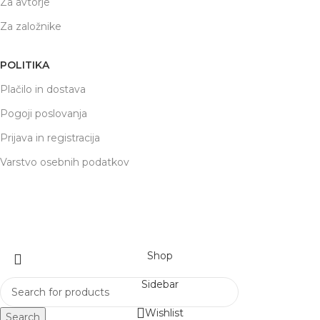
Za avtorje
Za založnike
POLITIKA
Plačilo in dostava
Pogoji poslovanja
Prijava in registracija
Varstvo osebnih podatkov
respublications
2022 Priprava
SPLETNA PROMOCIJA
Shop
Sidebar
Wishlist
Search