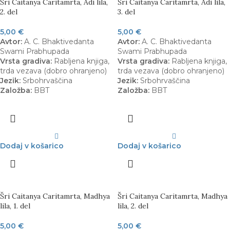
Šri Caitanya Caritamrta, Adi lila,
Šri Caitanya Caritamrta, Adi lila,
2. del
3. del
5,00
€
5,00
€
Avtor:
A. C. Bhaktivedanta
Avtor:
A. C. Bhaktivedanta
Swami Prabhupada
Swami Prabhupada
Vrsta gradiva:
Rabljena knjiga,
Vrsta gradiva:
Rabljena knjiga,
trda vezava (dobro ohranjeno)
trda vezava (dobro ohranjeno)
Jezik:
Srbohrvaščina
Jezik:
Srbohrvaščina
Založba:
BBT
Založba:
BBT
Dodaj v košarico
Dodaj v košarico
Šri Caitanya Caritamrta, Madhya
Šri Caitanya Caritamrta, Madhya
lila, 1. del
lila, 2. del
5,00
€
5,00
€