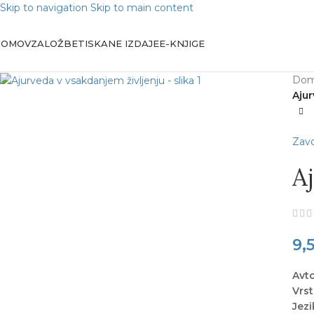
Skip to navigation
Skip to main content
DOMOV
ZALOŽBE
TISKANE IZDAJE
E-KNJIGE
Do
Ajur
Zavo
A
9,
Avt
V
rs
Jezi