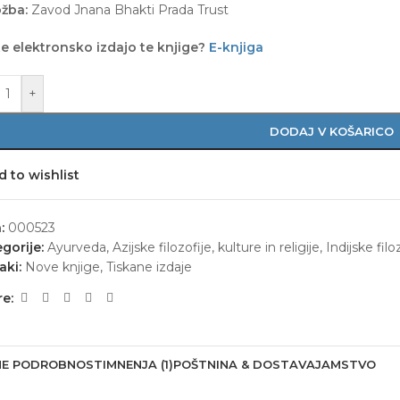
ožba:
Zavod Jnana Bhakti Prada Trust
te elektronsko izdajo te knjige?
E-knjiga
+
DODAJ V KOŠARICO
d to wishlist
a:
000523
gorije:
Ayurveda
,
Azijske filozofije, kulture in religije
,
Indijske filo
aki:
Nove knjige
,
Tiskane izdaje
e:
E PODROBNOSTI
MNENJA (1)
POŠTNINA & DOSTAVA
JAMSTVO