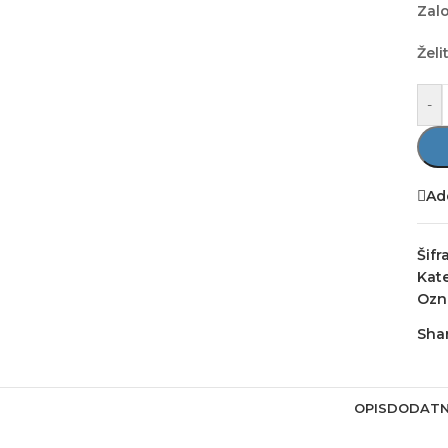
Zal
Želi
-
Ad
Šifr
Kate
Ozn
Shar
OPIS
DODATN