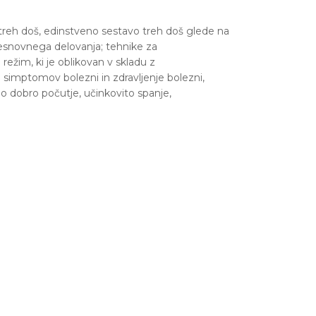
 treh doš, edinstveno sestavo treh doš glede na
resnovnega delovanja; tehnike za
ežim, ki je oblikovan v skladu z
simptomov bolezni in zdravljenje bolezni,
no dobro počutje, učinkovito spanje,