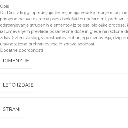
Opis
Dr. Dinil v knjigi opredeljuje temeljne ajurvedske teorije in po
prirojeno naravo oziroma psiho-biološki temperament; prebavni o
odstranjevanje strupenih elementov iz telesa; biološke procese, k
razumevanjem prevlade posamezne doše in glede na različne dele 
zdrav življenjski slog, vzpostavitev notranjega ravnovesja, dvig 
uravnoteženo prehranjevanje in zdravo spolnost.
Dodatne podrobnosti
DIMENZIJE
LETO IZDAJE
STRANI