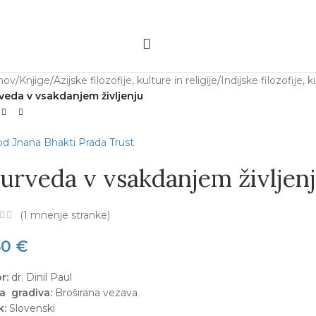
mov
/
Knjige
/
Azijske filozofije, kulture in religije
/
Indijske filozofije, k
veda v vsakdanjem življenju
d Jnana Bhakti Prada Trust
jurveda v vsakdanjem življen
(
1
mnenje stranke)
50
€
or:
dr. Dinil Paul
ta gradiva:
Broširana vezava
k:
Slovenski