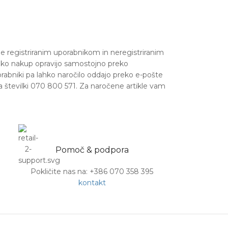
 registriranim uporabnikom in neregistriranim
ahko nakup opravijo samostojno preko
orabniki pa lahko naročilo oddajo preko e-pošte
a številki 070 800 571. Za naročene artikle vam
Pomoč & podpora
Pokličite nas na: +386 070 358 395
kontakt