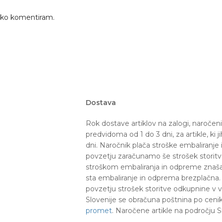
č, ko komentiram.
Dostava
Rok dostave artiklov na zalogi, naročen
predvidoma od 1 do 3 dni, za artikle, ki 
dni. Naročnik plača stroške embaliranje
povzetju zaračunamo še strošek storitve 
stroškom embaliranja in odpreme znaša 6
sta embaliranje in odprema brezplačna. 
povzetju strošek storitve odkupnine v vi
Slovenije se obračuna poštnina po ceni
promet
. Naročene artikle na področju S