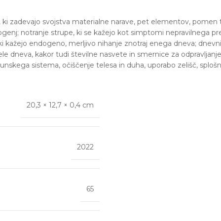
jme, ki zadevajo svojstva materialne narave, pet elementov, pomen
genj; notranje strupe, ki se kažejo kot simptomi nepravilnega p
i kažejo endogeno, merljivo nihanje znotraj enega dneva; dnevni r
dneva, kakor tudi številne nasvete in smernice za odpravljanje 
imunskega sistema, očiščenje telesa in duha, uporabo zelišč, sploš
20,3 × 12,7 × 0,4 cm
2022
65