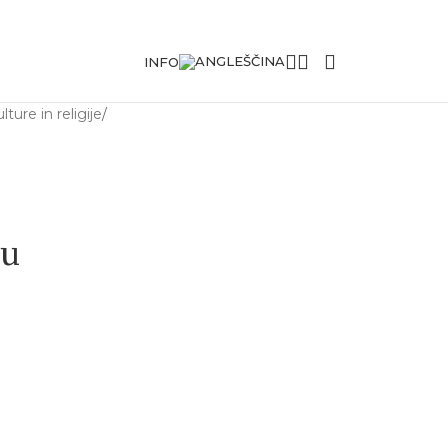
INFO
ulture in religije
/
ju