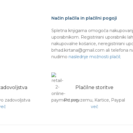
Način plačila in plačilni pogoji
Spletna knjigarna omogoča nakupovanje
uporabnikom. Registrirani uporabniki l
nakupovalne košarice, neregistrirani up
brhad.kirtana@gmail.com ali telefona n
nudimo
naslednje možnosti plačil;
adovoljstva
Plačilne storitve
o zadovoljstva
Po prevzemu, Kartice, Paypal
več
več