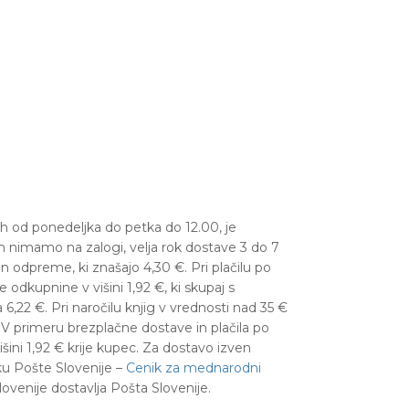
ih od ponedeljka do petka do 12.00, je
jih nimamo na zalogi, velja rok dostave 3 do 7
 in odpreme, ki znašajo 4,30 €.
Pri plačilu po
odkupnine v višini 1,92 €, ki skupaj s
,22 €. Pri naročilu knjig v vrednosti nad 35 €
V primeru brezplačne dostave in plačila po
šini 1,92 € krije kupec. Za dostavo izven
ku Pošte Slovenije –
Cenik za mednarodni
lovenije dostavlja Pošta Slovenije.