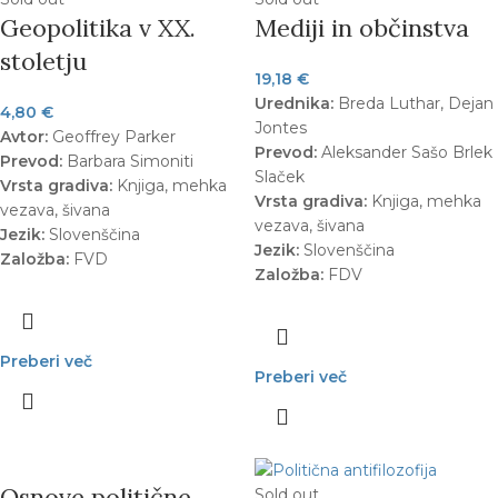
Geopolitika v XX.
Mediji in občinstva
stoletju
19,18
€
Urednika:
Breda Luthar, Dejan
4,80
€
Jontes
Avtor:
Geoffrey Parker
Prevod:
Aleksander Sašo Brlek
Prevod:
Barbara Simoniti
Slaček
Vrsta gradiva:
Knjiga, mehka
Vrsta gradiva:
Knjiga, mehka
vezava, šivana
vezava, šivana
Jezik:
Slovenščina
Jezik:
Slovenščina
Založba:
FVD
Založba:
FDV
Preberi več
Preberi več
Osnove politične
Sold out