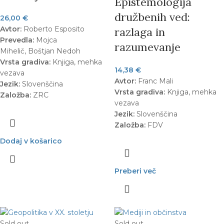
Epistemologija
družbenih ved:
26,00
€
Avtor:
Roberto Esposito
razlaga in
Prevedla:
Mojca
razumevanje
Mihelič, Boštjan Nedoh
Vrsta gradiva:
Knjiga, mehka
14,38
€
vezava
Avtor:
Franc Mali
Jezik:
Slovenščina
Vrsta gradiva:
Knjiga, mehka
Založba:
ZRC
vezava
Jezik:
Slovenščina
Založba:
FDV
Dodaj v košarico
Preberi več
Sold out
Sold out