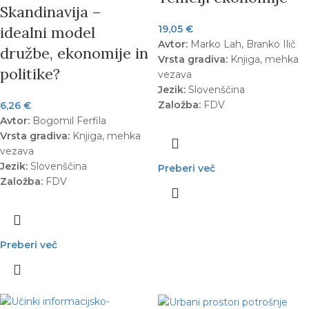
Skandinavija –
idealni model
19,05
€
Avtor:
Marko Lah, Branko Ilič
družbe, ekonomije in
Vrsta gradiva:
Knjiga, mehka
politike?
vezava
Jezik:
Slovenščina
Založba:
FDV
6,26
€
Avtor:
Bogomil Ferfila
Vrsta gradiva:
Knjiga, mehka
vezava
Jezik:
Slovenščina
Preberi več
Založba:
FDV
Preberi več