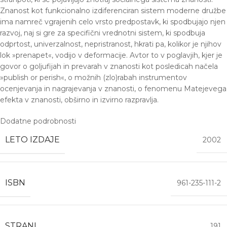
Znanost kot funkcionalno izdiferenciran sistem moderne družbe
ima namreč vgrajenih celo vrsto predpostavk, ki spodbujajo njen
razvoj, naj si gre za specifični vrednotni sistem, ki spodbuja
odprtost, univerzalnost, nepristranost, hkrati pa, kolikor je njihov
lok »prenapet«, vodijo v deformacije. Avtor to v poglavjih, kjer je
govor o goljufijah in prevarah v znanosti kot posledicah načela
»publish or perish«, o možnih (zlo)rabah instrumentov
ocenjevanja in nagrajevanja v znanosti, o fenomenu Matejevega
efekta v znanosti, obširno in izvirno razpravlja.
Dodatne podrobnosti
LETO IZDAJE
2002
ISBN
961-235-111-2
STRANI
191