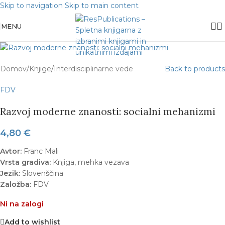
Skip to navigation
Skip to main content
Sold out
MENU
Domov
/
Knjige
/
Interdisciplinarne vede
Back to products
FDV
Razvoj moderne znanosti: socialni mehanizmi
4,80
€
Avtor:
Franc Mali
Vrsta gradiva:
Knjiga, mehka vezava
Jezik:
Slovenščina
Založba:
FDV
Ni na zalogi
Add to wishlist