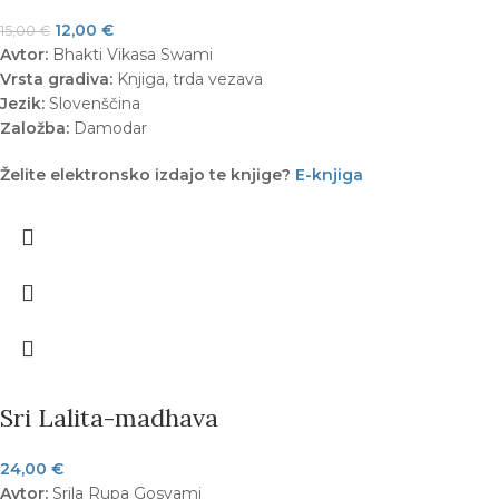
12,00
€
15,00
€
Avtor:
Bhakti Vikasa Swami
Vrsta gradiva:
Knjiga, trda vezava
Jezik:
Slovenščina
Založba:
Damodar
Želite elektronsko izdajo te knjige?
E-knjiga
Sri Lalita-madhava
24,00
€
Avtor:
Srila Rupa Gosvami