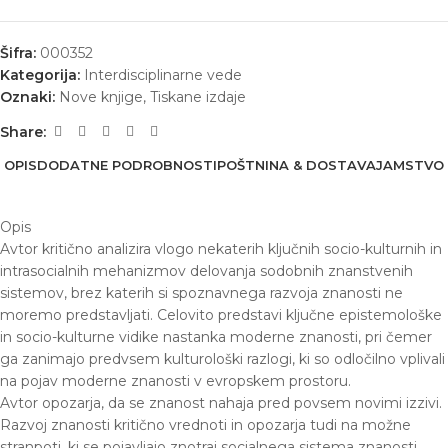
Šifra:
000352
Kategorija:
Interdisciplinarne vede
Oznaki:
Nove knjige
,
Tiskane izdaje
Share:
OPIS
DODATNE PODROBNOSTI
POŠTNINA & DOSTAVA
JAMSTVO
Opis
Avtor kritično analizira vlogo nekaterih ključnih socio-kulturnih in
intrasocialnih mehanizmov delovanja sodobnih znanstvenih
sistemov, brez katerih si spoznavnega razvoja znanosti ne
moremo predstavljati. Celovito predstavi ključne epistemološke
in socio-kulturne vidike nastanka moderne znanosti, pri čemer
ga zanimajo predvsem kulturološki razlogi, ki so odločilno vplivali
na pojav moderne znanosti v evropskem prostoru.
Avtor opozarja, da se znanost nahaja pred povsem novimi izzivi.
Razvoj znanosti kritično vrednoti in opozarja tudi na možne
stranpoti, ki se pojavljajo znotraj socialnega sistema znanosti.