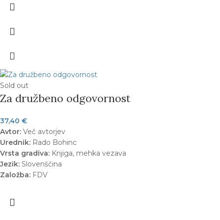
Sold out
Za družbeno odgovornost
37,40
€
Avtor:
Več avtorjev
Urednik:
Rado Bohinc
Vrsta gradiva:
Knjiga, mehka vezava
Jezik:
Slovenščina
Založba:
FDV