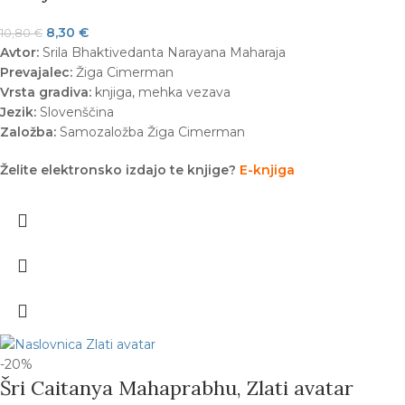
8,30
€
10,80
€
Avtor:
Srila Bhaktivedanta Narayana Maharaja
Prevajalec:
Žiga Cimerman
Vrsta gradiva:
knjiga, mehka vezava
Jezik:
Slovenščina
Založba:
Samozaložba Žiga Cimerman
Želite elektronsko izdajo te knjige?
E-knjiga
-20%
Šri Caitanya Mahaprabhu, Zlati avatar