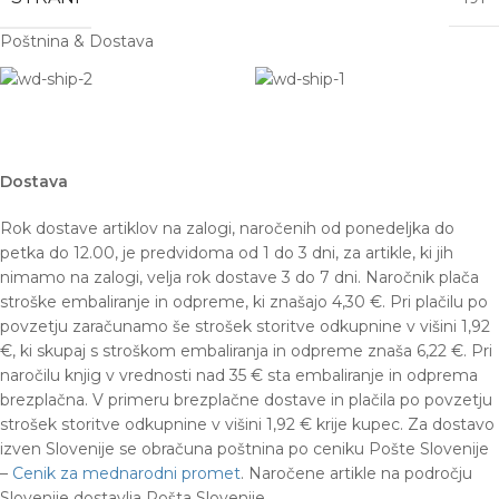
Poštnina & Dostava
Dostava
Rok dostave artiklov na zalogi, naročenih od ponedeljka do
petka do 12.00, je predvidoma od 1 do 3 dni, za artikle, ki jih
nimamo na zalogi, velja rok dostave 3 do 7 dni. Naročnik plača
stroške embaliranje in odpreme, ki znašajo 4,30 €.
Pri plačilu po
povzetju zaračunamo še strošek storitve odkupnine v višini 1,92
€, ki skupaj s stroškom embaliranja in odpreme znaša 6,22 €. Pri
naročilu knjig v vrednosti nad 35 € sta embaliranje in odprema
brezplačna. V primeru brezplačne dostave in plačila po povzetju
strošek storitve odkupnine v višini 1,92 € krije kupec. Za dostavo
izven Slovenije se obračuna poštnina po ceniku Pošte Slovenije
–
Cenik za mednarodni promet
. Naročene artikle na področju
Slovenije dostavlja Pošta Slovenije.