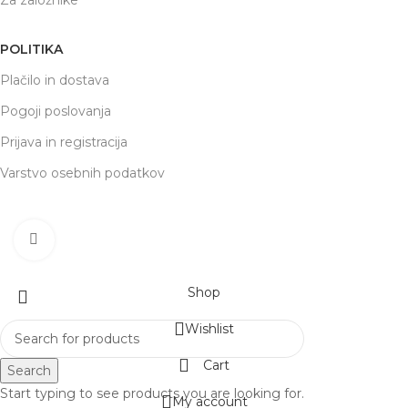
POLITIKA
Plačilo in dostava
Pogoji poslovanja
Prijava in registracija
Varstvo osebnih podatkov
respublications
2022 Priprava
SPLETNA PROMOCIJA
Click to enlarge
Shop
Wishlist
Cart
Search
Start typing to see products you are looking for.
My account