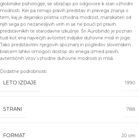
globinske psihologije, se obračajo po odgovore k stari vzhodni
modrosti. Ker pa nimajo pravih predstav in pravega znanja o
tem, kaj je dejansko pristna vzhodna modrost, marsikateri od
njih sega po nezanesljivih virih in se ne pouči pri pravih
predstavnikih te starodavne izkušnje. Šri Aurobindo je poznan
tudi kot ena največjih avtoritet indijske duhovne misli in joge.
Tako predstavitev njegovih spoznanj in pogledov slovenskim
bralcem lahko omogoči dostop do enega izmed pravih,
avtentičnih virov vzhodne duhovne modrosti in misli.
Dodatne podrobnosti
LETO IZDAJE
1990
STRANI
788
FORMAT
20 cm