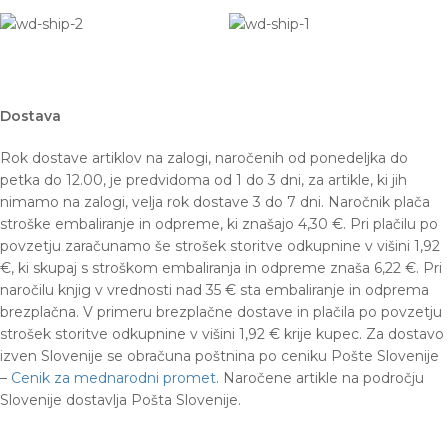
Dostava
Rok dostave artiklov na zalogi, naročenih od ponedeljka do
petka do 12.00, je predvidoma od 1 do 3 dni, za artikle, ki jih
nimamo na zalogi, velja rok dostave 3 do 7 dni. Naročnik plača
stroške embaliranje in odpreme, ki znašajo 4,30 €.
Pri plačilu po
povzetju zaračunamo še strošek storitve odkupnine v višini 1,92
€, ki skupaj s stroškom embaliranja in odpreme znaša 6,22 €. Pri
naročilu knjig v vrednosti nad 35 € sta embaliranje in odprema
brezplačna. V primeru brezplačne dostave in plačila po povzetju
strošek storitve odkupnine v višini 1,92 € krije kupec. Za dostavo
izven Slovenije se obračuna poštnina po ceniku Pošte Slovenije
–
Cenik za mednarodni promet
. Naročene artikle na področju
Slovenije dostavlja Pošta Slovenije.