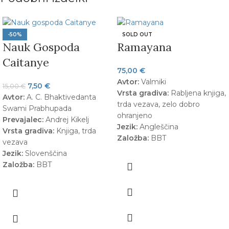
-50%
SOLD OUT
Nauk Gospoda
Ramayana
Caitanye
75,00
€
Avtor:
Valmiki
7,50
€
15,00
€
Vrsta gradiva:
Rabljena knjiga,
Avtor:
A. C. Bhaktivedanta
trda vezava, zelo dobro
Swami Prabhupada
ohranjeno
Prevajalec:
Andrej Kikelj
Jezik:
Angleščina
Vrsta gradiva:
Knjiga, trda
Založba:
BBT
vezava
Jezik:
Slovenščina
Založba:
BBT