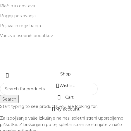
Plačilo in dostava
Pogoji poslovanja
Prijava in registracija
Varstvo osebnih podatkov
respublications
2022 Priprava
SPLETNA PROMOCIJA
Shop
Wishlist
Cart
Search
Start typing to see products you are looking for.
My account
Za izboljšanje vaše izkušnje na naši spletni strani uporabljamo
piškotke. Z brskanjem po tej spletni strani se strinjate z našo
uporabo piškotkov.