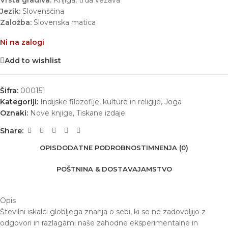
Vrsta gradiva:
Knjiga, trda vezava
Jezik:
Slovenščina
Založba:
Slovenska matica
Ni na zalogi
Add to wishlist
Šifra:
000151
Kategoriji:
Indijske filozofije, kulture in religije
,
Joga
Oznaki:
Nove knjige
,
Tiskane izdaje
Share:
OPIS
DODATNE PODROBNOSTI
MNENJA (0)
POŠTNINA & DOSTAVA
JAMSTVO
Opis
Številni iskalci globljega znanja o sebi, ki se ne zadovoljijo z
odgovori in razlagami naše zahodne eksperimentalne in