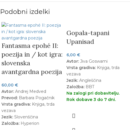
Podobni izdelki
Gopala-tapani
Upanisad
Fantasma epohé II:
poezija in / kot igra:
6,00
€
Avtor:
Jiva Goswami
slovenska
Vrsta gradiva:
Knjiga, trda
avantgardna poezija
vezava
Jezik:
Angleščina
60,00
€
Založba:
BBT
Avtor:
Andrej Medved
Na zalogi pri dobavitelju.
Prevod:
Barbara Pogačnik
Rok dobave 3 do 7 dni.
Vrsta gradiva:
Knjiga, trda
vezava
Jezik:
Slovenščina
Založba:
Hyperion