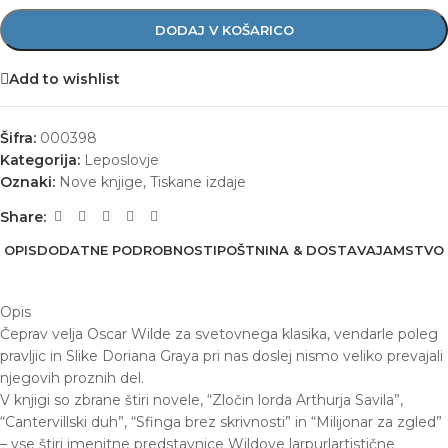
DODAJ V KOŠARICO
Add to wishlist
Šifra:
000398
Kategorija:
Leposlovje
Oznaki:
Nove knjige
,
Tiskane izdaje
Share:
OPIS
DODATNE PODROBNOSTI
POŠTNINA & DOSTAVA
JAMSTVO
Opis
Čeprav velja Oscar Wilde za svetovnega klasika, vendarle poleg
pravljic in Slike Doriana Graya pri nas doslej nismo veliko prevajali
njegovih proznih del.
V knjigi so zbrane štiri novele, “Zločin lorda Arthurja Savila”,
“Cantervillski duh”, “Sfinga brez skrivnosti” in “Milijonar za zgled”
– vse štiri imenitne predstavnice Wildove larpurlartistične