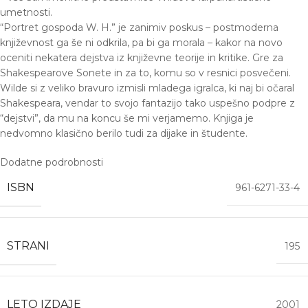
umetnosti.
“Portret gospoda W. H.” je zanimiv poskus – postmoderna
književnost ga še ni odkrila, pa bi ga morala – kakor na novo
oceniti nekatera dejstva iz književne teorije in kritike. Gre za
Shakespearove Sonete in za to, komu so v resnici posvečeni.
Wilde si z veliko bravuro izmisli mladega igralca, ki naj bi očaral
Shakespeara, vendar to svojo fantazijo tako uspešno podpre z
“dejstvi”, da mu na koncu še mi verjamemo. Knjiga je
nedvomno klasično berilo tudi za dijake in študente.
Dodatne podrobnosti
ISBN
961-6271-33-4
STRANI
195
LETO IZDAJE
2001