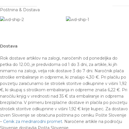
Poštnina & Dostava
Dostava
Rok dostave artiklov na zalogi, naročenih od ponedeljka do
petka do 12.00, je predvidoma od 1 do 3 dni, za artikle, ki jih
nimamo na zalogi, velja rok dostave 3 do 7 dni. Naročnik plača
stroške embaliranje in odpreme, ki znašajo 4,30 €.
Pri plačilu po
povzetju zaračunamo še strošek storitve odkupnine v višini 1,92
€, ki skupaj s stroškom embaliranja in odpreme znaša 6,22 €. Pri
naročilu knjig v vrednosti nad 35 € sta embaliranje in odprema
brezplačna. V primeru brezplačne dostave in plačila po povzetju
strošek storitve odkupnine v višini 1,92 € krije kupec. Za dostavo
izven Slovenije se obračuna poštnina po ceniku Pošte Slovenije
–
Cenik za mednarodni promet
. Naročene artikle na področju
Slovenije dostavlja Pošta Slovenije.