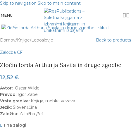
Skip to navigation
Skip to main content
MENU
Click to enlarge
Domov
/
Knjige
/
Leposlovje
Back to products
Založba CF
Zločin lorda Arthurja Savila in druge zgodbe
12,52
€
Avtor:
Oscar Wilde
Prevod:
Igor Zabel
Vrsta gradiva:
Knjiga, mehka vezava
Jezik:
Slovenščina
Založba:
Založba /*cf
1 na zalogi