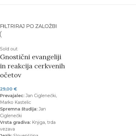
FILTRIRAJ PO ZALOŽBI
Sold out
Gnostični evangeliji
in reakcija cerkvenih
očetov
29,00
€
Prevajalec:
Jan Ciglenečki,
Marko Kastelic
Spremna študija:
Jan
Ciglenečki
Vrsta gradiva:
Knjiga, trda
vezava
Jezik:
Slovenščina