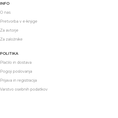
INFO
O nas
Pretvorba v e-knjige
Za avtorje
Za založnike
POLITIKA
Plačilo in dostava
Pogoji poslovanja
Prijava in registracija
Varstvo osebnih podatkov
respublications
2022 Priprava
SPLETNA PROMOCIJA