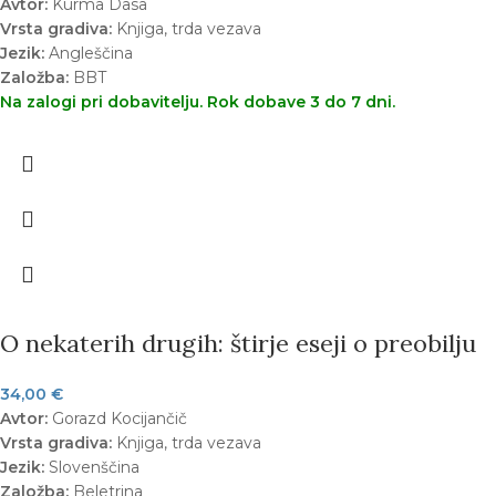
Avtor:
Kurma Dasa
Vrsta gradiva:
Knjiga, trda vezava
Jezik:
Angleščina
Založba:
BBT
Na zalogi pri dobavitelju. Rok dobave 3 do 7 dni.
O nekaterih drugih: štirje eseji o preobilju
34,00
€
Avtor:
Gorazd Kocijančič
Vrsta gradiva:
Knjiga, trda vezava
Jezik:
Slovenščina
Založba:
Beletrina