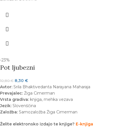
-23%
Pot ljubezni
8,30
€
10,80
€
Avtor:
Srila Bhaktivedanta Narayana Maharaja
Prevajalec:
Žiga Cimerman
Vrsta gradiva:
knjiga, mehka vezava
Jezik:
Slovenščina
Založba:
Samozaložba Žiga Cimerman
Želite elektronsko izdajo te knjige?
E-knjiga