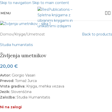
Skip to navigation
Skip to main content
Sold out
MENU
Domov
/
Knjige
/
Umetnost
Back to products
Studia humanitatis
Življenja umetnikov
20,00
€
Avtor:
Giorgio Vasari
Prevod:
Tomaž Jurca
Vrsta gradiva:
Knjiga, mehka vezava
Jezik:
Slovenščina
Založba:
Studia Humanitatis
Ni na zalogi