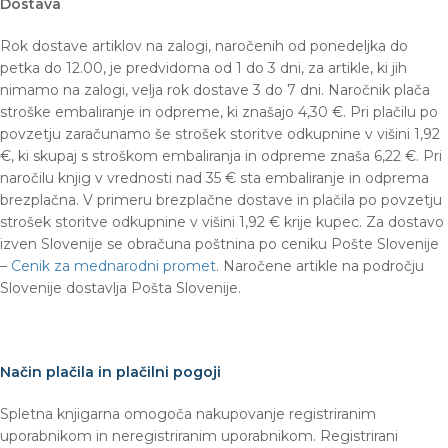
Dostava
Rok dostave artiklov na zalogi, naročenih od ponedeljka do
petka do 12.00, je predvidoma od 1 do 3 dni, za artikle, ki jih
nimamo na zalogi, velja rok dostave 3 do 7 dni. Naročnik plača
stroške embaliranje in odpreme, ki znašajo 4,30 €.
Pri plačilu po
povzetju zaračunamo še strošek storitve odkupnine v višini 1,92
€, ki skupaj s stroškom embaliranja in odpreme znaša 6,22 €. Pri
naročilu knjig v vrednosti nad 35 € sta embaliranje in odprema
brezplačna. V primeru brezplačne dostave in plačila po povzetju
strošek storitve odkupnine v višini 1,92 € krije kupec. Za dostavo
izven Slovenije se obračuna poštnina po ceniku Pošte Slovenije
–
Cenik za mednarodni promet
. Naročene artikle na področju
Slovenije dostavlja Pošta Slovenije.
Način plačila in plačilni pogoji
Spletna knjigarna omogoča nakupovanje registriranim
uporabnikom in neregistriranim uporabnikom. Registrirani