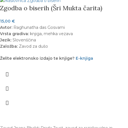
Zgodba o biserih (Šri Mukta čarita)
15,00
€
Avtor:
Raghunatha das Gosvami
Vrsta gradiva:
knjiga, mehka vezava
Jezik:
Slovenščina
Založba:
Zavod za dušo
Želite elektronsko izdajo te knjige?
E-knjiga
Zavod Jnana Bhakti Prada Trust, zavod za raziskovalno in