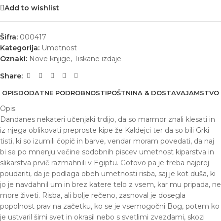
Add to wishlist
Šifra:
000417
Kategorija:
Umetnost
Oznaki:
Nove knjige
,
Tiskane izdaje
Share:
OPIS
DODATNE PODROBNOSTI
POŠTNINA & DOSTAVA
JAMSTVO
Opis
Dandanes nekateri učenjaki trdijo, da so marmor znali klesati in
iz njega oblikovati preproste kipe že Kaldejci ter da so bili Grki
tisti, ki so izumili čopič in barve, vendar moram povedati, da naj
bi se po mnenju večine sodobnih piscev umetnost kiparstva in
slikarstva prvič razmahnili v Egiptu. Gotovo pa je treba najprej
poudariti, da je podlaga obeh umetnosti risba, saj je kot duša, ki
jo je navdahnil um in brez katere telo z vsem, kar mu pripada, ne
more živeti. Risba, ali bolje rečeno, zasnoval je dosegla
popolnost prav na začetku, ko se je vsemogočni Bog, potem ko
je ustvaril širni svet in okrasil nebo s svetlimi zvezdami, skozi